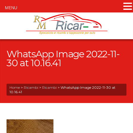
MENU
WhatsApp Image 2022-11-
30 at 10.16.41
Home
>
Ricambi
>
Ricambi
>
WhatsApp Image 2022-11-30 at
10.16.41