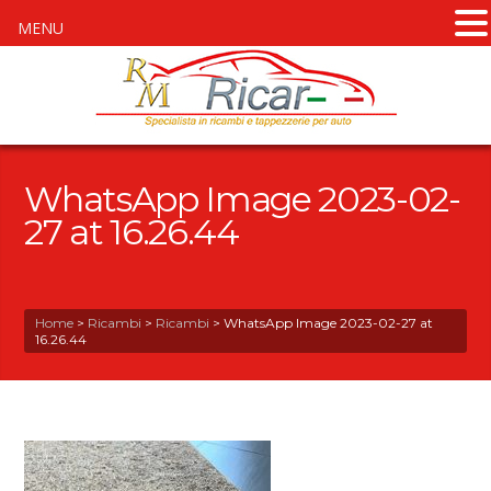
MENU
WhatsApp Image 2023-02-
27 at 16.26.44
Home
>
Ricambi
>
Ricambi
>
WhatsApp Image 2023-02-27 at
16.26.44