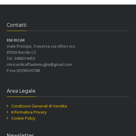
Contatti
RM RICAR
Viale Principe, Traversa via Alfieri snc
87036 Rende CS
Tel. 3486014453
rmricardiraffaelemuglia@gmail.com
P.Iva 03396530788
Area Legale
Condizioni Generali di Vendita
Informativa Privacy
Cookie Policy
Newsletter