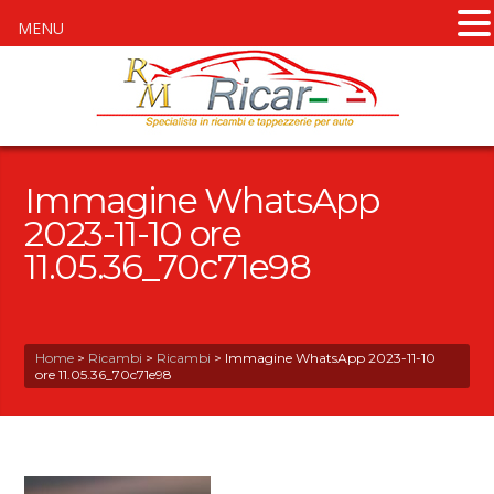
MENU
Immagine WhatsApp
2023-11-10 ore
11.05.36_70c71e98
Home
>
Ricambi
>
Ricambi
>
Immagine WhatsApp 2023-11-10
ore 11.05.36_70c71e98