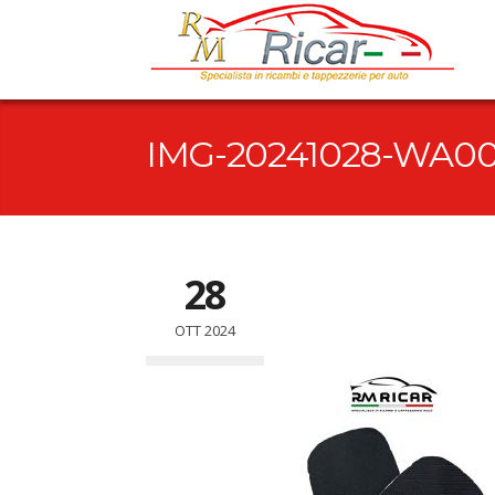
IMG-20241028-WA00
28
OTT 2024