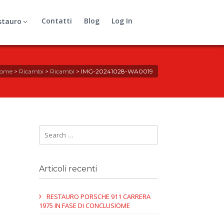
Contatti
Blog
Log In
stauro
ome
>
Ricambi
>
Ricambi
>
IMG-20241028-WA0019
Articoli recenti
RESTAURO PORSCHE 911 CARRERA
1975 IN FASE DI CONCLUSIOME