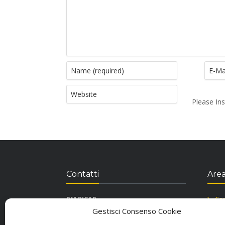
Please Ins
Contatti
Area
RM RICAR
Con
Viale Principe, Traversa via Alfieri snc
Inf
Gestisci Consenso Cookie
87036 Rende CS
Coo