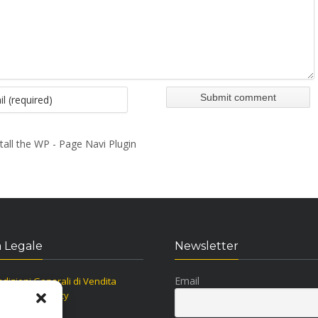
tall the WP - Page Navi Plugin
 Legale
Newsletter
Email
dizioni Generali di Vendita
ormativa Privacy
kie Policy