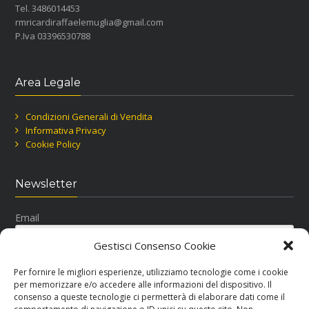
Tel. 3486014453
rmricardiraffaelemuglia@gmail.com
P.Iva 03396530788
Area Legale
Condizioni Generali di Vendita
Informativa Privacy
Cookie Policy
Newsletter
Email
Gestisci Consenso Cookie
Per fornire le migliori esperienze, utilizziamo tecnologie come i cookie
per memorizzare e/o accedere alle informazioni del dispositivo. Il
consenso a queste tecnologie ci permetterà di elaborare dati come il