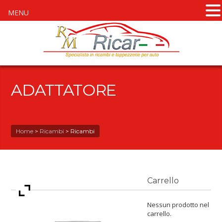
MENU
ADATTATORE
Home
>
Ricambi
>
Ricambi
Carrello
Nessun prodotto nel
carrello.