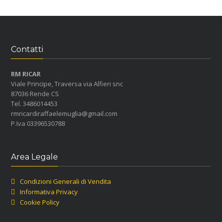
Contatti
RM RICAR
Viale Principe, Traversa via Alfieri snc
87036 Rende CS
Tel. 3486014453
rmricardiraffaelemuglia@gmail.com
P.Iva 03396530788
Area Legale
Condizioni Generali di Vendita
Informativa Privacy
Cookie Policy