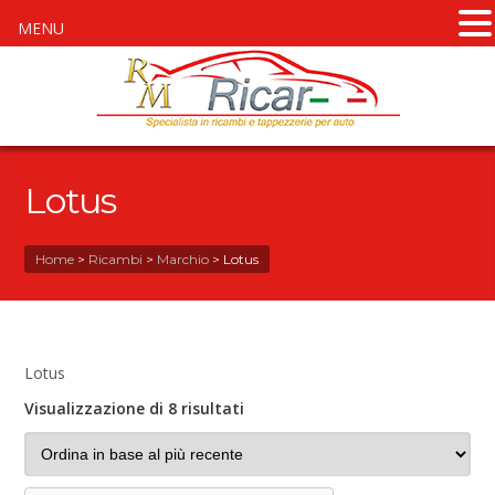
MENU
Lotus
Home
>
Ricambi
>
Marchio
>
Lotus
Lotus
Visualizzazione di 8 risultati