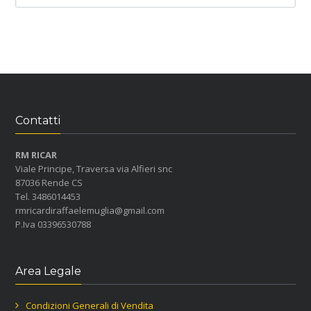
Contatti
RM RICAR
Viale Principe, Traversa via Alfieri snc
87036 Rende CS
Tel. 3486014453
rmricardiraffaelemuglia@gmail.com
P.Iva 03396530788
Area Legale
Condizioni Generali di Vendita