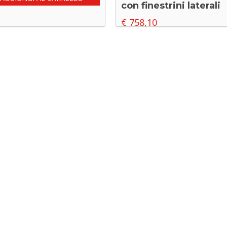
con finestrini laterali
€
758,10
AGGIUNGI AL CARRELLO