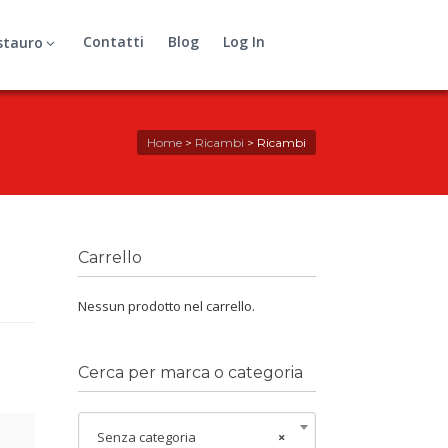
Contatti
Blog
Log In
stauro
Home
>
Ricambi
>
Ricambi
Carrello
Nessun prodotto nel carrello.
Cerca per marca o categoria
Senza categoria
×