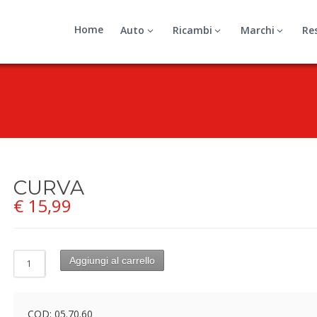
Home
Auto
Ricambi
Marchi
Re
CURVA
€
15,99
Aggiungi al carrello
COD:
05.70.60