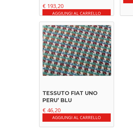
€
193,20
AGGIUNGI AL CARRELLO
TESSUTO FIAT UNO
PERU’ BLU
€
46,20
AGGIUNGI AL CARRELLO