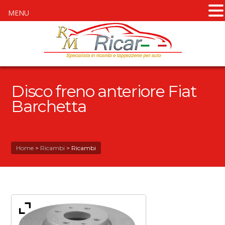
MENU
Disco freno anteriore Fiat
Barchetta
Home
>
Ricambi
>
Ricambi