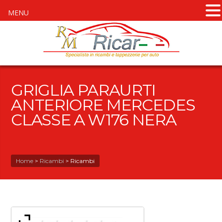
MENU
GRIGLIA PARAURTI
ANTERIORE MERCEDES
CLASSE A W176 NERA
Home
>
Ricambi
>
Ricambi