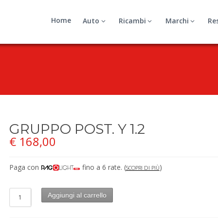
Home
Auto
Ricambi
Marchi
Re
GRUPPO POST. Y 1.2
€
168,00
Paga con
fino a 6 rate.
(
)
SCOPRI DI PIÙ
Aggiungi al carrello