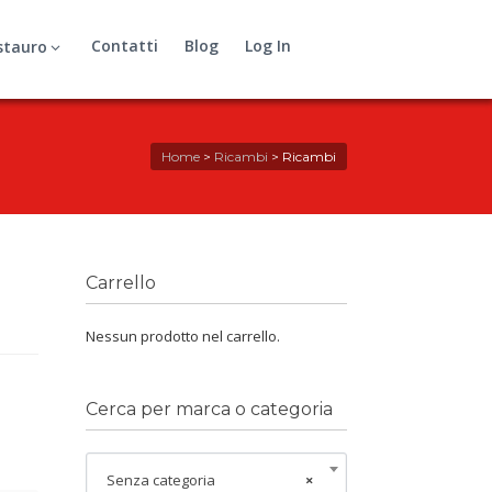
Contatti
Blog
Log In
stauro
Home
>
Ricambi
>
Ricambi
Carrello
Nessun prodotto nel carrello.
Cerca per marca o categoria
Senza categoria
×