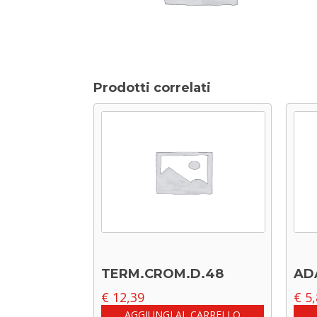
Prodotti correlati
TERM.CROM.D.48
AD
€
12,39
€
5,
AGGIUNGI AL CARRELLO