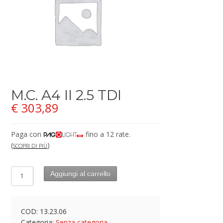
M.C. A4 II 2.5 TDI
€
303,89
Paga con
fino a 12 rate.
(
)
SCOPRI DI PIÙ
Aggiungi al carrello
COD:
13.23.06
Categoria:
Senza categoria