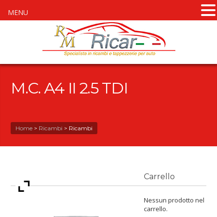
MENU
M.C. A4 II 2.5 TDI
Home
>
Ricambi
>
Ricambi
Carrello
Nessun prodotto nel
carrello.