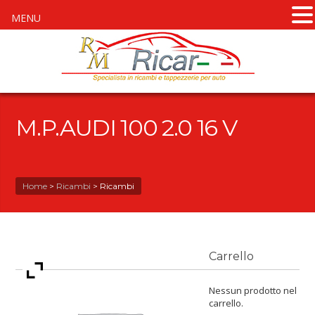
MENU
M.P.AUDI 100 2.0 16 V
Home
>
Ricambi
>
Ricambi
Carrello
Nessun prodotto nel
carrello.