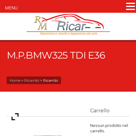
MENU
M.P.BMW325 TDI E36
Home
>
Ricambi
>
Ricambi
Carrello
Nessun prodotto nel
carrello.