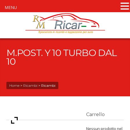
MENU
M.POST. Y 10 TURBO DAL
10
Home
>
Ricambi
>
Ricambi
Carrello
Nessun prodotto nel