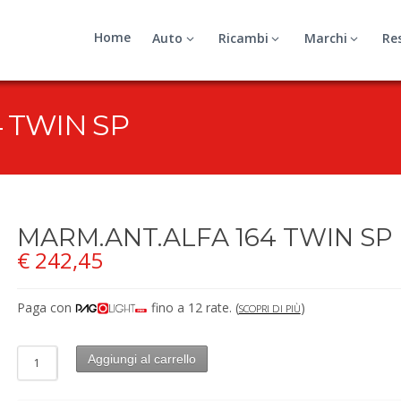
Home
Auto
Ricambi
Marchi
Re
 TWIN SP
MARM.ANT.ALFA 164 TWIN SP
€
242,45
Paga con
fino a 12 rate.
(
)
SCOPRI DI PIÙ
Aggiungi al carrello