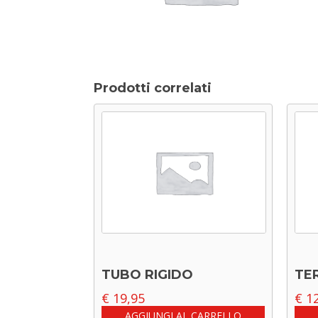
Prodotti correlati
TUBO RIGIDO
TE
€
19,95
€
12
AGGIUNGI AL CARRELLO