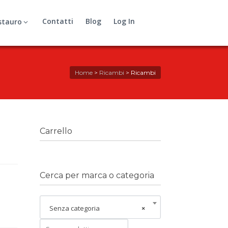
Contatti
Blog
Log In
stauro
Home
>
Ricambi
>
Ricambi
Carrello
Cerca per marca o categoria
Senza categoria
×