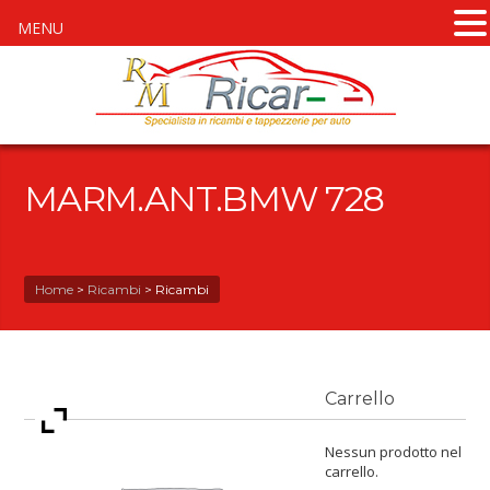
MENU
MARM.ANT.BMW 728
Home
>
Ricambi
>
Ricambi
Carrello
Nessun prodotto nel
carrello.