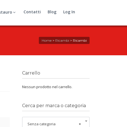
Contatti
Blog
Log In
stauro
Home
>
Ricambi
>
Ricambi
Carrello
Nessun prodotto nel carrello.
Cerca per marca o categoria
Senza categoria
×