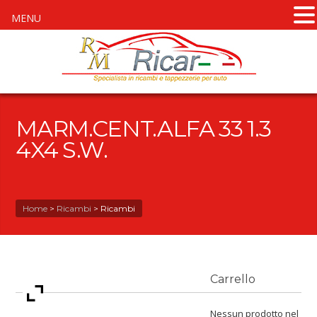
MENU
MARM.CENT.ALFA 33 1.3
4X4 S.W.
Home
>
Ricambi
>
Ricambi
Carrello
Nessun prodotto nel