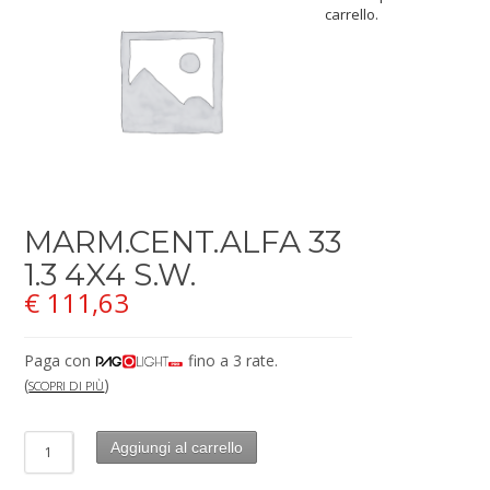
carrello.
MARM.CENT.ALFA 33
1.3 4X4 S.W.
€
111,63
Paga con
fino a 3 rate.
(
)
SCOPRI DI PIÙ
Aggiungi al carrello