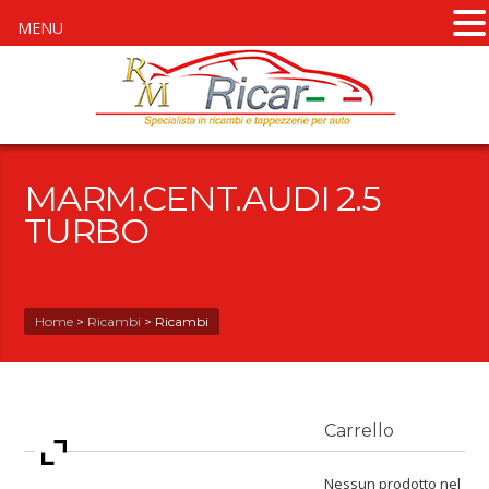
MENU
MARM.CENT.AUDI 2.5
TURBO
Home
>
Ricambi
>
Ricambi
Carrello
Nessun prodotto nel