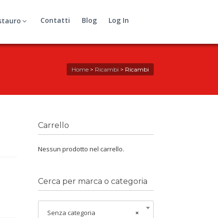
Contatti
Blog
Log In
stauro
Home
>
Ricambi
>
Ricambi
Carrello
Nessun prodotto nel carrello.
Cerca per marca o categoria
Senza categoria
×