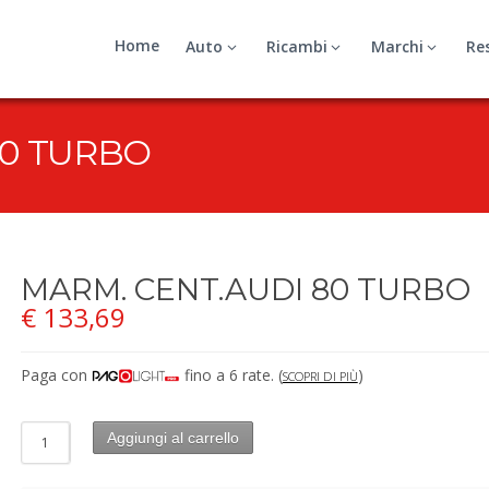
Home
Auto
Ricambi
Marchi
Re
80 TURBO
MARM. CENT.AUDI 80 TURBO
€
133,69
Paga con
fino a 6 rate.
(
)
SCOPRI DI PIÙ
Aggiungi al carrello