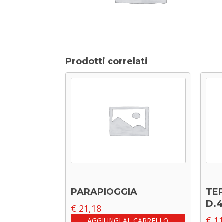
Prodotti correlati
PARAPIOGGIA
TE
D.
€
21,18
€
11
AGGIUNGI AL CARRELLO