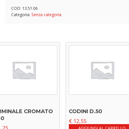
COD:
13.51.06
Categoria:
Senza categoria
RMINALE CROMATO
CODINI D.50
40
€
12,55
,25
AGGIUNGI AL CARRELLO