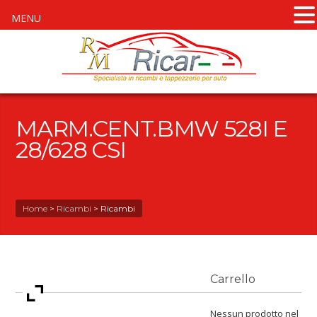
MENU
MARM.CENT.BMW 528I E
28/628 CSI
Home
>
Ricambi
>
Ricambi
Carrello
Nessun prodotto nel