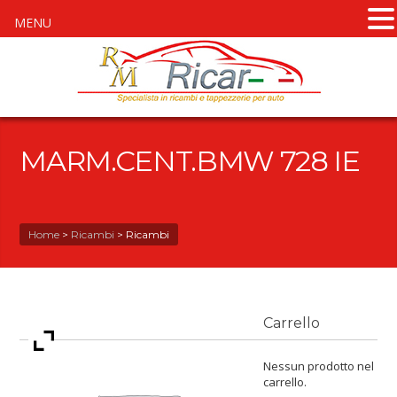
MENU
MARM.CENT.BMW 728 IE
Home
>
Ricambi
>
Ricambi
Carrello
Nessun prodotto nel
carrello.