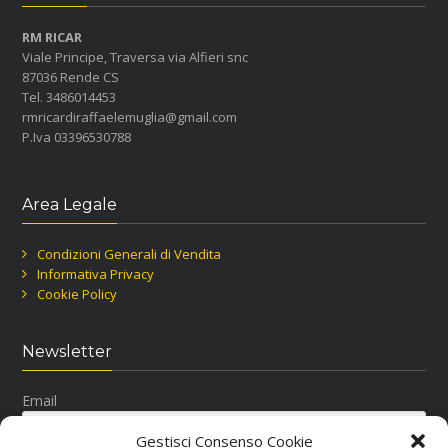
RM RICAR
Viale Principe, Traversa via Alfieri snc
87036 Rende CS
Tel. 3486014453
rmricardiraffaelemuglia@gmail.com
P.Iva 03396530788
Area Legale
Condizioni Generali di Vendita
Informativa Privacy
Cookie Policy
Newsletter
Email
Gestisci Consenso Cookie