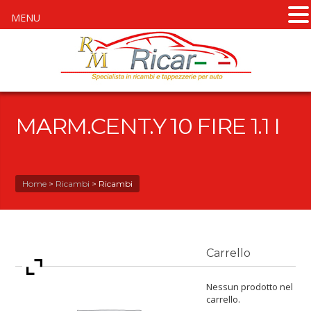
MENU
MARM.CENT.Y 10 FIRE 1.1 I
Home
>
Ricambi
>
Ricambi
Carrello
Nessun prodotto nel
carrello.