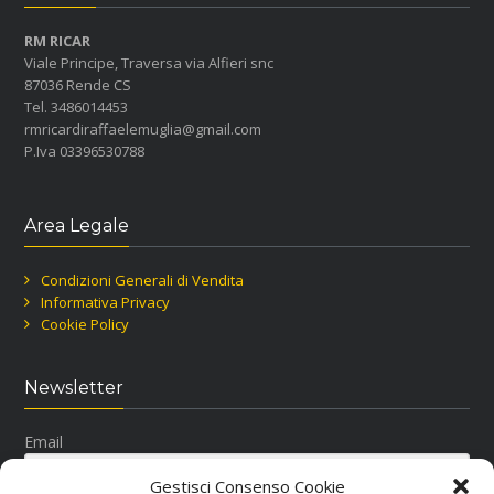
RM RICAR
Viale Principe, Traversa via Alfieri snc
87036 Rende CS
Tel. 3486014453
rmricardiraffaelemuglia@gmail.com
P.Iva 03396530788
Area Legale
Condizioni Generali di Vendita
Informativa Privacy
Cookie Policy
Newsletter
Email
Gestisci Consenso Cookie