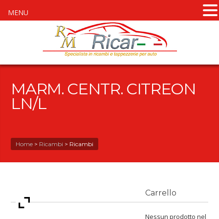
MENU
MARM. CENTR. CITREON
LN/L
Home
>
Ricambi
>
Ricambi
Carrello
Nessun prodotto nel