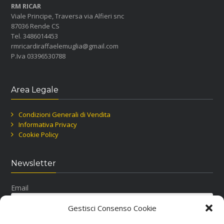
RM RICAR
Viale Principe, Traversa via Alfieri snc
87036 Rende CS
Tel. 3486014453
rmricardiraffaelemuglia@gmail.com
P.Iva 03396530788
Area Legale
Condizioni Generali di Vendita
Informativa Privacy
Cookie Policy
Newsletter
Email
Gestisci Consenso Cookie