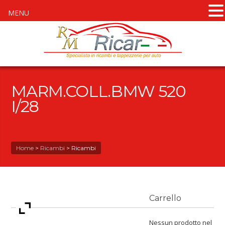
MENU
MARM.COLL.BMW 520
I/28
Home
>
Ricambi
>
Ricambi
Carrello
Nessun prodotto nel