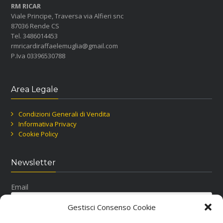
RM RICAR
Viale Principe, Traversa via Alfieri snc
87036 Rende CS
Tel. 3486014453
rmricardiraffaelemuglia@gmail.com
P.Iva 03396530788
Area Legale
Condizioni Generali di Vendita
Informativa Privacy
Cookie Policy
Newsletter
Email
Gestisci Consenso Cookie