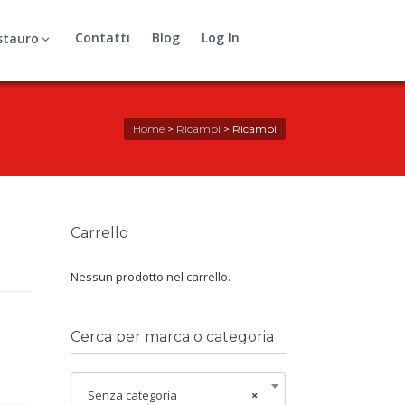
Contatti
Blog
Log In
stauro
Home
>
Ricambi
>
Ricambi
Carrello
Nessun prodotto nel carrello.
Cerca per marca o categoria
Senza categoria
×