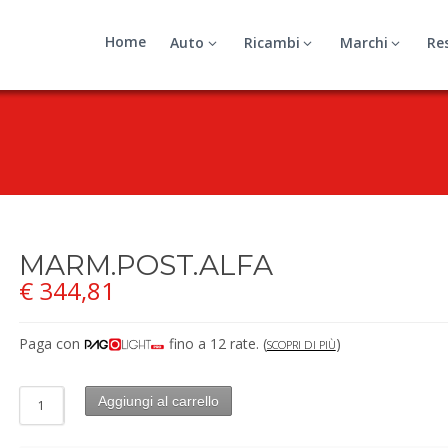
Home
Auto
Ricambi
Marchi
Re
MARM.POST.ALFA
€
344,81
Paga con
fino a 12 rate.
(
)
SCOPRI DI PIÙ
Aggiungi al carrello