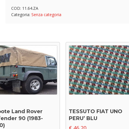
COD:
11.64.ZA
Categoria:
Senza categoria
ote Land Rover
TESSUTO FIAT UNO
ender 90 (1983-
PERU’ BLU
0)
€
46,20