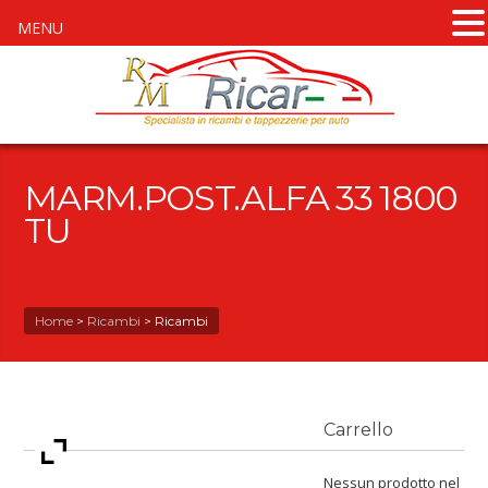
MENU
MARM.POST.ALFA 33 1800
TU
Home
>
Ricambi
>
Ricambi
Carrello
Nessun prodotto nel