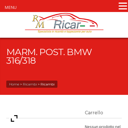
MENU
MARM. POST. BMW
316/318
Home
>
Ricambi
>
Ricambi
Carrello
Nessun prodotto nel