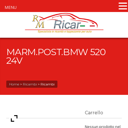
MENU
MARM.POST.BMW 520
24V
Home
>
Ricambi
>
Ricambi
Carrello
Nessun prodotto nel