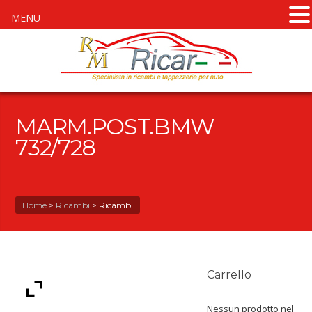
MENU
MARM.POST.BMW
732/728
Home
>
Ricambi
>
Ricambi
Carrello
Nessun prodotto nel