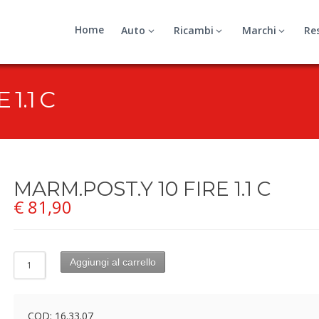
Home
Auto
Ricambi
Marchi
Re
1.1 C
MARM.POST.Y 10 FIRE 1.1 C
€
81,90
Aggiungi al carrello
COD:
16.33.07