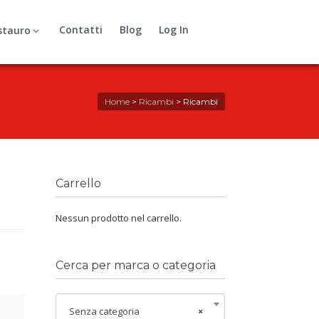
Contatti
Blog
Log In
stauro
Home
>
Ricambi
>
Ricambi
Carrello
Nessun prodotto nel carrello.
Cerca per marca o categoria
Senza categoria
×