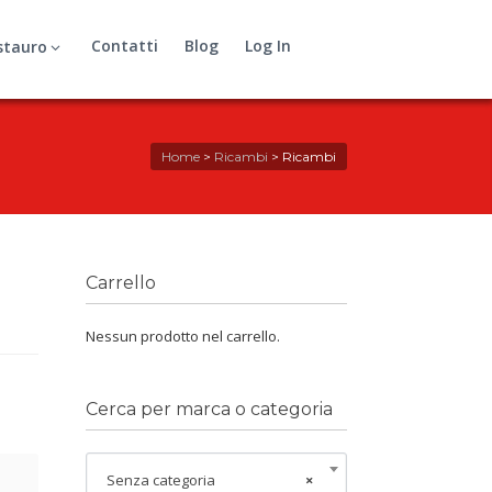
Contatti
Blog
Log In
stauro
Home
>
Ricambi
>
Ricambi
Carrello
Nessun prodotto nel carrello.
Cerca per marca o categoria
Senza categoria
×