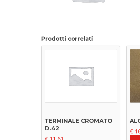
Prodotti correlati
TERMINALE CROMATO
AL
D.42
€
16
€
11,61