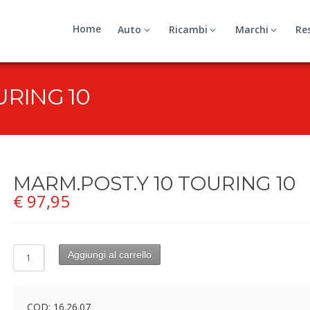
Home
Auto
Ricambi
Marchi
Re
URING 10
MARM.POST.Y 10 TOURING 10
€
97,95
Aggiungi al carrello
COD:
16.26.07