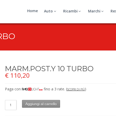
Home
Auto
Ricambi
Marchi
Re
URBO
MARM.POST.Y 10 TURBO
€
110,20
Paga con
fino a 3 rate.
(
)
SCOPRI DI PIÙ
Aggiungi al carrello