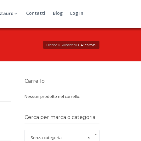
Contatti
Blog
Log In
stauro
Home
>
Ricambi
>
Ricambi
Carrello
Nessun prodotto nel carrello.
Cerca per marca o categoria
Senza categoria
×