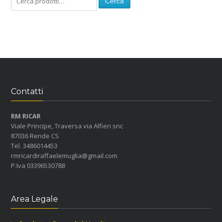
Cerca
Contatti
RM RICAR
Viale Principe, Traversa via Alfieri snc
87036 Rende CS
Tel. 3486014453
rmricardiraffaelemuglia@gmail.com
P.Iva 03396530788
Area Legale