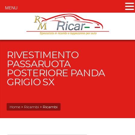
MENU
RIVESTIMENTO
PASSARUOTA
POSTERIORE PANDA
GRIGIO SX
Home
>
Ricambi
>
Ricambi