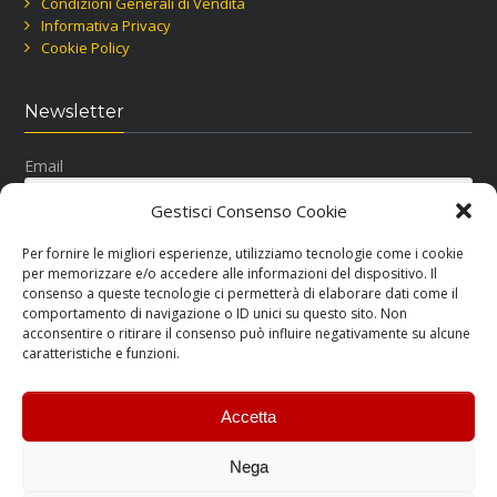
Condizioni Generali di Vendita
Informativa Privacy
Cookie Policy
Newsletter
Email
Gestisci Consenso Cookie
Per fornire le migliori esperienze, utilizziamo tecnologie come i cookie
per memorizzare e/o accedere alle informazioni del dispositivo. Il
consenso a queste tecnologie ci permetterà di elaborare dati come il
comportamento di navigazione o ID unici su questo sito. Non
acconsentire o ritirare il consenso può influire negativamente su alcune
Seguici su Facebook
caratteristiche e funzioni.
Accetta
Nega
RM Ricar Copyright © 2015-2022.