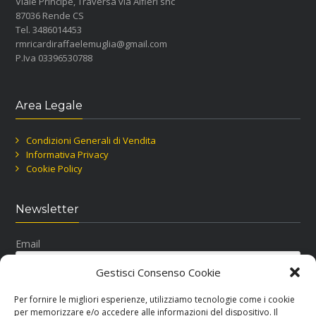
Viale Principe, Traversa via Alfieri snc
87036 Rende CS
Tel. 3486014453
rmricardiraffaelemuglia@gmail.com
P.Iva 03396530788
Area Legale
Condizioni Generali di Vendita
Informativa Privacy
Cookie Policy
Newsletter
Email
Gestisci Consenso Cookie
Per fornire le migliori esperienze, utilizziamo tecnologie come i cookie
per memorizzare e/o accedere alle informazioni del dispositivo. Il