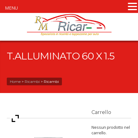
MENU
T.ALLUMINATO 60 X 1.5
Home
>
Ricambi
>
Ricambi
Carrello
Nessun prodotto nel
carrello.