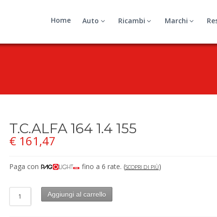
Home
Auto
Ricambi
Marchi
Re
T.C.ALFA 164 1.4 155
€
161,47
Paga con
fino a 6 rate.
(
)
SCOPRI DI PIÙ
Aggiungi al carrello