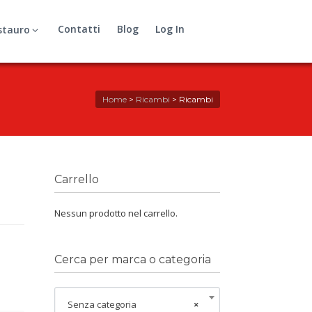
Contatti
Blog
Log In
stauro
Home
>
Ricambi
>
Ricambi
Carrello
Nessun prodotto nel carrello.
Cerca per marca o categoria
Senza categoria
×