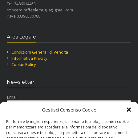
Tel. 3486014453
rmricardiraffaelemuglia@gmail.com
P.Iva 03396530788
Area Legale
Condizioni Generali di Vendita
Informativa Privacy
Cookie Policy
Newsletter
Email
Gestisci Consenso Cookie
Per fornire le migliori esperienze, utilizziamo tecnologie come i cookie
per memorizzare e/o accedere alle informazioni del dispositivo. Il
consenso a queste tecnologie ci permetterà di elaborare dati come il