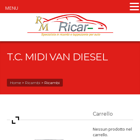
MENU
T.C. MIDI VAN DIESEL
Home
>
Ricambi
>
Ricambi
Carrello
Nessun prodotto nel
carrello.