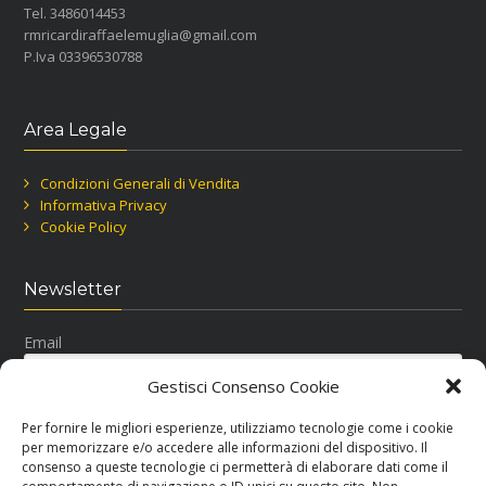
Tel. 3486014453
rmricardiraffaelemuglia@gmail.com
P.Iva 03396530788
Area Legale
Condizioni Generali di Vendita
Informativa Privacy
Cookie Policy
Newsletter
Email
Gestisci Consenso Cookie
Per fornire le migliori esperienze, utilizziamo tecnologie come i cookie
per memorizzare e/o accedere alle informazioni del dispositivo. Il
consenso a queste tecnologie ci permetterà di elaborare dati come il