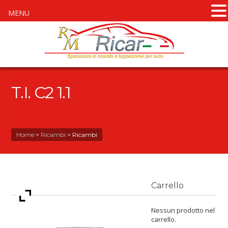
MENU
T.I. C2 1.1
Home
>
Ricambi
>
Ricambi
Carrello
Nessun prodotto nel
carrello.