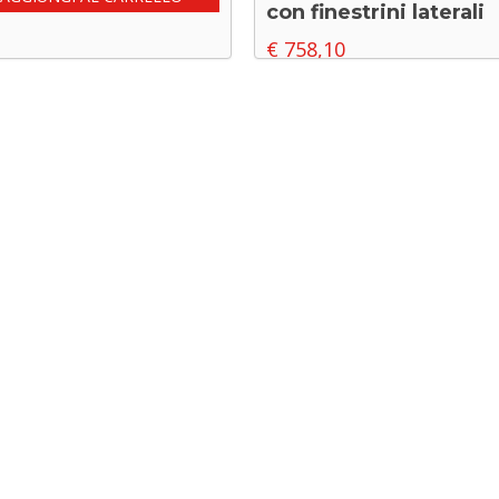
con finestrini laterali
€
758,10
AGGIUNGI AL CARRELLO