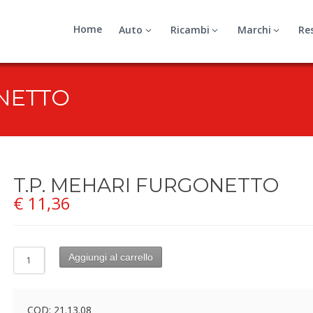
Home
Auto
Ricambi
Marchi
Re
ONETTO
T.P. MEHARI FURGONETTO
€
11,36
Aggiungi al carrello
COD:
21.13.08