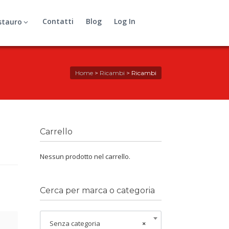
Contatti
Blog
Log In
stauro
Home
>
Ricambi
>
Ricambi
Carrello
Nessun prodotto nel carrello.
Cerca per marca o categoria
Senza categoria
×