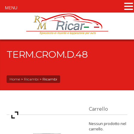
MENU
TERM.CROM.D.48
Home
>
Ricambi
>
Ricambi
Carrello
Nessun prodotto nel
carrello.