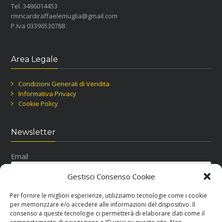
Tel. 3486014453
rmricardiraffaelemuglia@gmail.com
P.Iva 03396530788
Area Legale
Condizioni Generali di Vendita
Informativa Privacy
Cookie Policy
Newsletter
Email
Gestisci Consenso Cookie
Per fornire le migliori esperienze, utilizziamo tecnologie come i cookie
per memorizzare e/o accedere alle informazioni del dispositivo. Il
consenso a queste tecnologie ci permetterà di elaborare dati come il