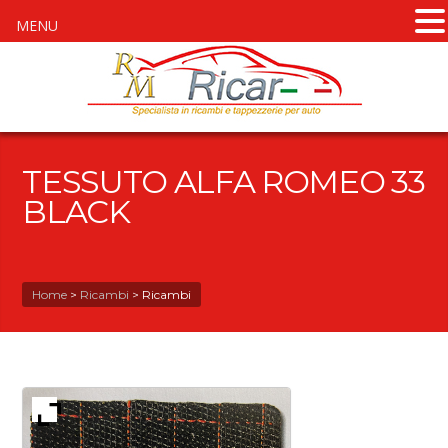
MENU
TESSUTO ALFA ROMEO 33
BLACK
Home
>
Ricambi
>
Ricambi