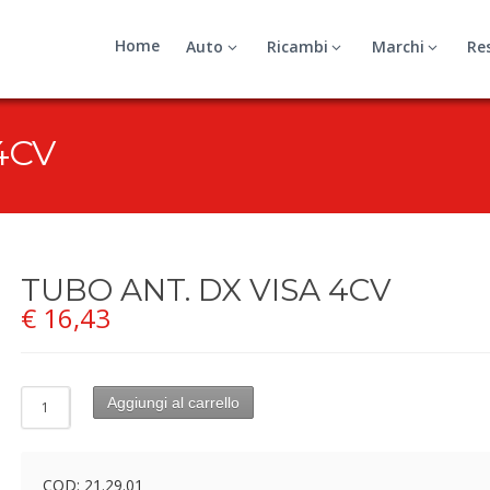
Home
Auto
Ricambi
Marchi
Re
4CV
TUBO ANT. DX VISA 4CV
€
16,43
Aggiungi al carrello
COD:
21.29.01