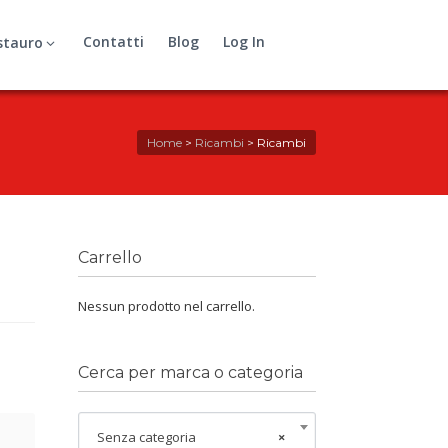
Contatti
Blog
Log In
stauro
Home
>
Ricambi
>
Ricambi
Carrello
Nessun prodotto nel carrello.
Cerca per marca o categoria
Senza categoria
×