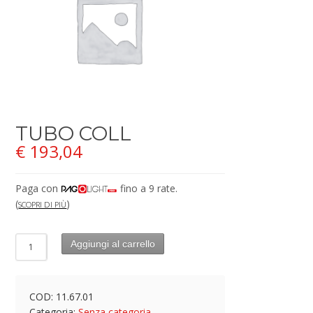
TUBO COLL
€
193,04
Paga con
fino a 9 rate.
(
)
SCOPRI DI PIÙ
Aggiungi al carrello
COD:
11.67.01
Categoria:
Senza categoria