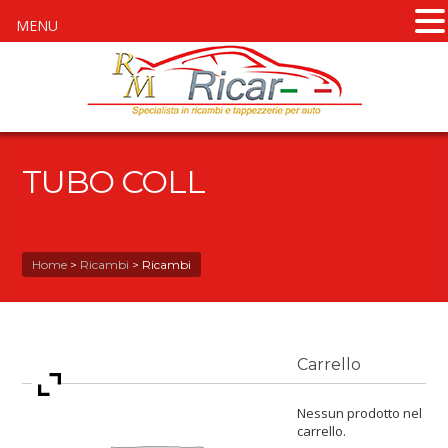
MENU
TUBO COLL
Home
>
Ricambi
>
Ricambi
Carrello
Nessun prodotto nel
carrello.