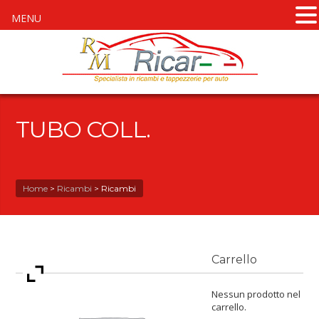
MENU
TUBO COLL.
Home
>
Ricambi
>
Ricambi
Carrello
Nessun prodotto nel
carrello.