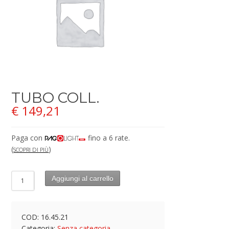
TUBO COLL.
€
149,21
Paga con
fino a 6 rate.
(
)
SCOPRI DI PIÙ
Aggiungi al carrello
COD:
16.45.21
Categoria:
Senza categoria