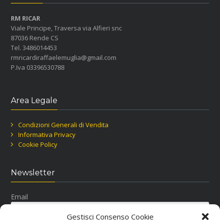
RM RICAR
Viale Principe, Traversa via Alfieri snc
87036 Rende CS
Tel. 3486014453
rmricardiraffaelemuglia@gmail.com
P.Iva 03396530788
Area Legale
Condizioni Generali di Vendita
Informativa Privacy
Cookie Policy
Newsletter
Email
Gestisci Consenso Cookie