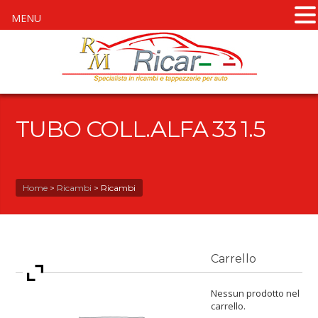
MENU
TUBO COLL.ALFA 33 1.5
Home
>
Ricambi
>
Ricambi
Carrello
Nessun prodotto nel
carrello.