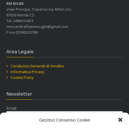
RM RICAR
Viale Principe, Traversa via Alfieri snc
87036 Rende CS
Tel. 3486014453
rmricardiraffaelemuglia@gmail.com
P.Iva 03396530788
Area Legale
Condizioni Generali di Vendita
Informativa Privacy
Cookie Policy
Newsletter
Email
Gestisci Consenso Cookie