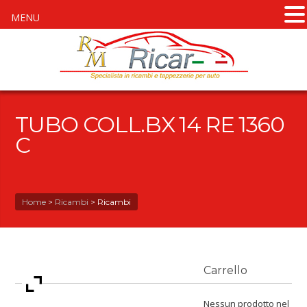
MENU
TUBO COLL.BX 14 RE 1360
C
Home
>
Ricambi
>
Ricambi
Carrello
Nessun prodotto nel