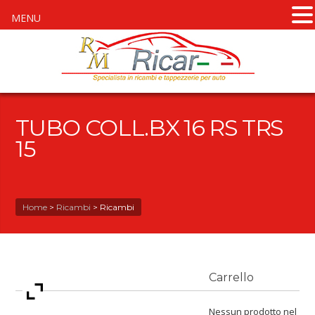
MENU
TUBO COLL.BX 16 RS TRS
15
Home
>
Ricambi
>
Ricambi
Carrello
Nessun prodotto nel