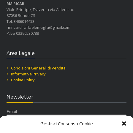
RM RICAR
Viale Principe, Traversa via Alfieri snc
87036 Rende CS
Tel. 3486014453
rmricardiraffaelemuglia@gmail.com
P.Iva 03396530788
Area Legale
Condizioni Generali di Vendita
Informativa Privacy
Cookie Policy
Newsletter
Email
Gestisci Consenso Cookie