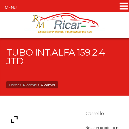
MENU
TUBO INT.ALFA 159 2.4
JTD
Home
>
Ricambi
>
Ricambi
Carrello
Nessun prodotto nel