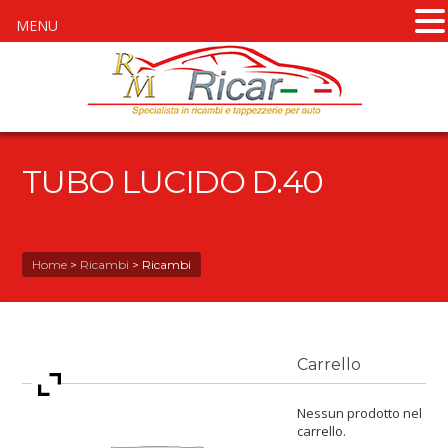
MENU
TUBO LUCIDO D.40
Home
>
Ricambi
>
Ricambi
Carrello
Nessun prodotto nel
carrello.