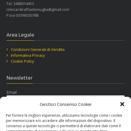
Tel. 3486014453
rmricardiraffaelemuglia@gmail.com
P.Iva 03396530788
Area Legale
Condizioni Generali di Vendita
Informativa Privacy
Cookie Policy
Newsletter
Email
Gestisci Consenso Cookie
Per fornire le migliori esperienze, utilizziamo tecnologie come i cookie
per memorizzare e/o accedere alle informazioni del dispositivo. Il
consenso a queste tecnologie ci permetterà di elaborare dati come il